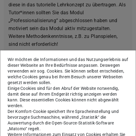
diese in das tutorielle Lehrkonzept zu übertragen. Als
Tutor*innen sollten Sie das Modul
„Professionalisierung“ abgeschlossen haben und
motiviert sein das Modul aktiv mitzugestalten.
Weitere Methodenkenntnisse, z.B. zu Planspielen,
sind nicht erforderlich!
Wir möchten die Informationen und das Nutzungserlebnis auf
dieser Webseite an Ihre Bedürfnisse anpassen. Deswegen
verwenden wir sog. Cookies. Sie können selbst entscheiden,
Was wir bieten:
welche Cookies genau bei Ihrem Besuch unserer Webseiten
gesetzt werden sollen.
Zur Unterstützung und Reflexion der
Einige Cookies sind für den Abruf der Website notwendig,
Tutoriumsdurchführung, bietet der Fachbereich eine
damit diese auf Ihrem Endgerät richtig anzeigen werden
Qualifizierungseinheit und eine methodisch-
kann. Diese essentiellen Cookies können nicht abgewählt
werden.
didaktische Prozessbegleitung an. Die Tutor:innen
Der Komfort-Cookie speichert Ihre Spracheinstellung und
erhalten eine Bestätigung über ihren Einsatz, sowie
bevorzugte Suchmaschine, während „Statistik“ die
über die aktive Teilnahme an der Qualifizierung und
Auswertung durch die Open-Source-Statistik-Software
„Matomo“ regelt.
Prozessbegleitung. Darüber hinaus wird die Tätigkeit
Weitere Informationen zum Einsatz von Cookies erhalten Sie