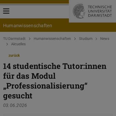
Menü öffnen
Human­wissenschaften
Sie befinden sich hier:
TU Darmstadt
Humanwissenschaften
Studium
News
Aktuelles
zurück
14 studentische Tutor:innen
für das Modul
„Professionalisierung“
gesucht
03.06.2026