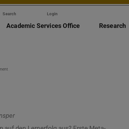
Search
Login
Academic Services Office
Research
ment
nsper
n auf den Lernerfolg aus? Erste Meta-