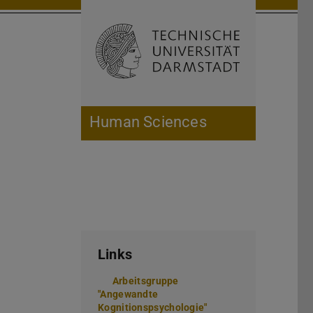
Open search 
Home of 
Human Sciences
Links
Arbeitsgruppe
"Angewandte
Kognitionspsychologie"