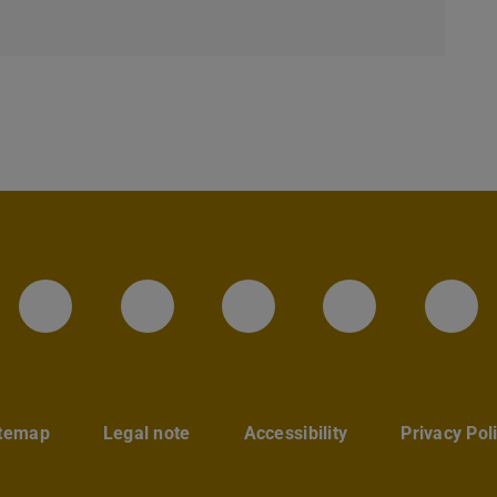
LinkedIn-Seite der TU Darmstadt
Instagram-Kanal der TU 
Bluesky-Kanal de
Facebook-
You
itemap
Legal note
Accessibility
Privacy Pol