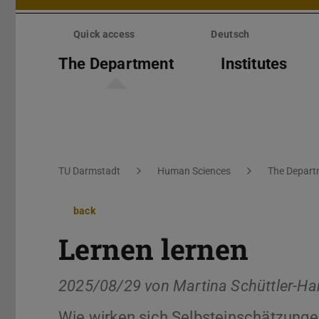
Skip
menu
Quick access
Deutsch
The Department
Institutes
You are here:
TU Darmstadt
Human Sciences
The Depart
back
Lernen lernen
2025/08/29 von
Martina Schüttler-Ha
Wie wirken sich Selbsteinschätzunge