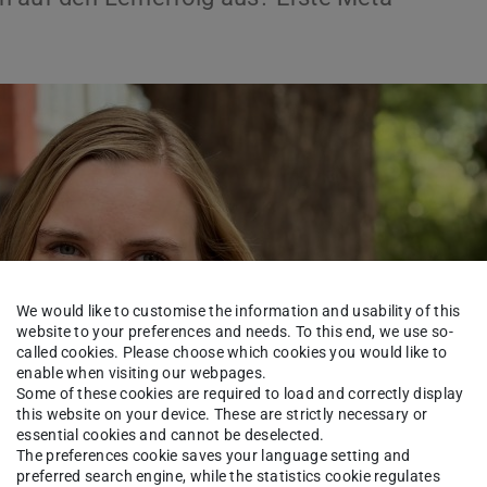
We would like to customise the information and usability of this
website to your preferences and needs. To this end, we use so-
called cookies. Please choose which cookies you would like to
enable when visiting our webpages.
Some of these cookies are required to load and correctly display
this website on your device. These are strictly necessary or
essential cookies and cannot be deselected.
The preferences cookie saves your language setting and
preferred search engine, while the statistics cookie regulates