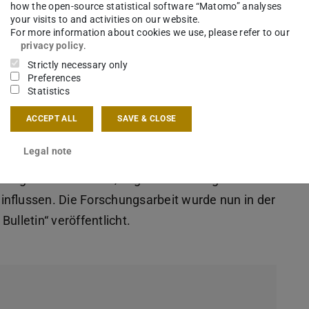
how the open-source statistical software “Matomo” analyses
your visits to and activities on our website.
For more information about cookies we use, please refer to our
privacy policy
.
Strictly necessary only
Preferences
Statistics
ts of learning alter memory performance? A
ACCEPT ALL
SAVE & CLOSE
ka Ingendahl, Doktorandin in der Arbeitsgruppe
Legal note
itut für Psychologie der TU Darmstadt, wie
ermögen beim Lernen, sogenannte Judgments of
influssen. Die Forschungsarbeit wurde nun in der
ulletin“ veröffentlicht.