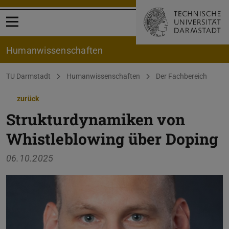
Menü öffnen
Human­wissenschaften
Sie befinden sich hier:
TU Darmstadt
Humanwissenschaften
Der Fachbereich
zurück
Strukturdynamiken von
Whistleblowing über Doping
06.10.2025