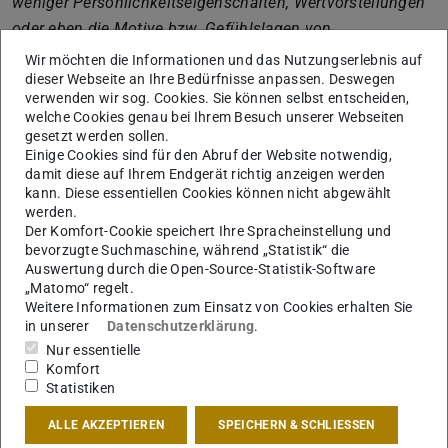
weniger Persönlichkeitseigenschaften, Wertvorstellungen
oder eben die Motive bzw. Gefühlslagen von
Whistleblowern interessiert. Vielmehr basiert unsere
Wir möchten die Informationen und das Nutzungserlebnis auf
Forschung auf der Prämisse, dass auch Whistleblower
dieser Webseite an Ihre Bedürfnisse anpassen. Deswegen
verwenden wir sog. Cookies. Sie können selbst entscheiden,
weniger autonom handeln als vielmehr durch ihre sozialen
welche Cookies genau bei Ihrem Besuch unserer Webseiten
Umstände gehandelt werden. Vor diesem Hintergrund
gesetzt werden sollen.
Einige Cookies sind für den Abruf der Website notwendig,
haben wir eine ganze Reihe von Strukturdynamiken und
damit diese auf Ihrem Endgerät richtig anzeigen werden
generativen Mechanismen identifiziert, die jenseits der
kann. Diese essentiellen Cookies können nicht abgewählt
Person ablaufen, bei der Whistleblowing-Entscheidung
werden.
Der Komfort-Cookie speichert Ihre Spracheinstellung und
eine große Rolle spielen und sich jeweils in
bevorzugte Suchmaschine, während „Statistik“ die
unterschiedlichen Fällen beobachten lassen. In den
Auswertung durch die Open-Source-Statistik-Software
Interviews wurde allerdings deutlich, dass sich
„Matomo“ regelt.
Weitere Informationen zum Einsatz von Cookies erhalten Sie
Whistleblower aus ganz verschiedenen Gründen zur
in unserer
Datenschutzerklärung
.
Meldung entscheiden, wobei neben Fairnesskalkülen und
Nur essentielle
Schuldgefühlen auch bittere Enttäuschungserfahrungen
Komfort
Statistiken
und anschließende Rachemotive eine Rolle spielen
können. Man sollte jedenfalls nicht unbedingt auf ein
ALLE AKZEPTIEREN
SPEICHERN & SCHLIESSEN
positives Mitteilungsmotiv aufseiten des Whistleblowers