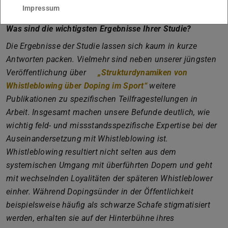
Impressum
abstellen.
Was sind die wichtigsten Ergebnisse Ihrer Studie?
Die Ergebnisse der Studie lassen sich kaum in kurze
Antworten packen. Vielmehr sind neben unserer jüngsten
Veröffentlichung über
„Strukturdynamiken von
Whistleblowing über Doping im Sport“
weitere
Publikationen zu spezifischen Teilfragestellungen in
Arbeit. Insgesamt machen unsere Befunde deutlich, wie
wichtig feld- und missstandsspezifische Expertise bei der
Auseinandersetzung mit Whistleblowing ist.
Whistleblowing resultiert nicht selten aus dem
systemischen Umgang mit überführten Dopern und geht
mit wechselnden Loyalitäten der späteren Whistleblower
einher. Während Dopingsünder in der Öffentlichkeit
beispielsweise häufig als schwarze Schafe stigmatisiert
werden, erhalten sie auf der Hinterbühne ihres