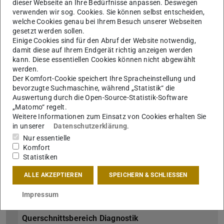
dieser Webseite an Ihre Bedürfnisse anpassen. Deswegen
Arbeits- und Gesundheitsschutz
verwenden wir sog. Cookies. Sie können selbst entscheiden,
welche Cookies genau bei Ihrem Besuch unserer Webseiten
Institute
gesetzt werden sollen.
Einige Cookies sind für den Abruf der Website notwendig,
Studium
damit diese auf Ihrem Endgerät richtig anzeigen werden
kann. Diese essentiellen Cookies können nicht abgewählt
werden.
Übersicht
Der Komfort-Cookie speichert Ihre Spracheinstellung und
bevorzugte Suchmaschine, während „Statistik“ die
Kontakt
Auswertung durch die Open-Source-Statistik-Software
„Matomo“ regelt.
News
Weitere Informationen zum Einsatz von Cookies erhalten Sie
in unserer
Datenschutzerklärung
.
Aktuelles
Nur essentielle
Komfort
Archiv
Statistiken
Infos & Formulare zu den Studiengängen
ALLE AKZEPTIEREN
SPEICHERN & SCHLIESSEN
Impressum
International
Querschnittsbereich Diagnostik