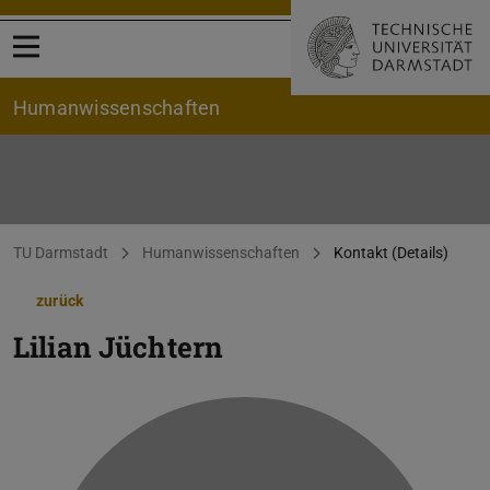
Menü öffnen
Human­wissenschaften
Sie befinden sich hier:
TU Darmstadt
Humanwissenschaften
Kontakt (Details)
zurück
Lilian Jüchtern