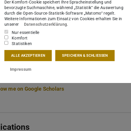
ela@angelayu.org
Der Komfort-Cookie speichert Ihre Spracheinstellung und
bevorzugte Suchmaschine, während „Statistik“ die Auswertung
durch die Open-Source-Statistik-Software „Matomo“ regelt.
15 216
Weitere Informationen zum Einsatz von Cookies erhalten Sie in
unserer
Datenschutzerklärung
.
derstraße 10
Nur essentielle
Komfort
Darmstadt
Statistiken
ALLE AKZEPTIEREN
SPEICHERN & SCHLIESSEN
Impressum
f. Yu is also member of the Department of Computer S
sy
low me on Google Scholars
ications