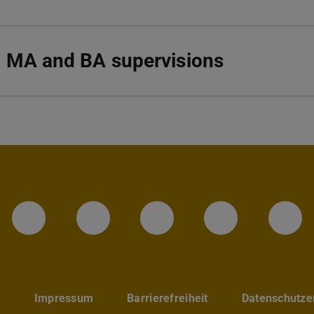
 MA and BA supervisions
LinkedIn-Seite der TU Darmstadt
Instagram-Kanal der TU 
Bluesky-Kanal de
Facebook-
You
p
Impressum
Barrierefreiheit
Datenschutze