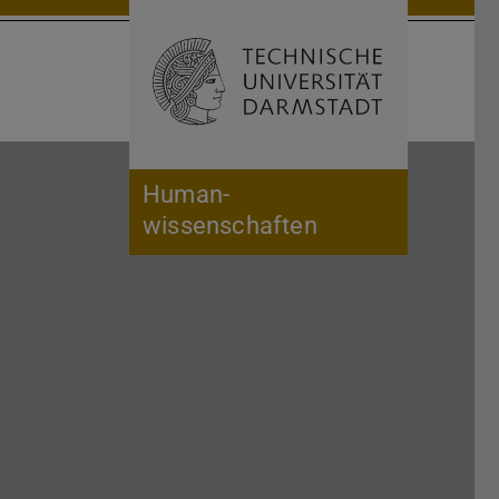
Suche öffnen
Zur Start
Human­
wissenschaften