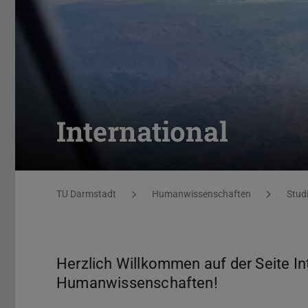
International
Sie befinden sich hier:
TU Darmstadt
Humanwissenschaften
Stud
Herzlich Willkommen auf der Seite I
Humanwissenschaften!