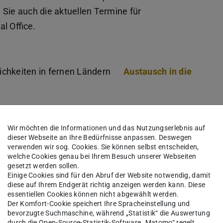
 Sie auch die aktuellen Termine für
l Office.
ichkeiten in fernen Ländern
Austausch in die
Wir möchten die Informationen und das Nutzungserlebnis auf
dieser Webseite an Ihre Bedürfnisse anpassen. Deswegen
Auslandssemester ist es
verwenden wir sog. Cookies. Sie können selbst entscheiden,
welche Cookies genau bei Ihrem Besuch unserer Webseiten
ein und alle Möglichkeiten, die
gesetzt werden sollen.
den auszuprobieren. Am Ende
Einige Cookies sind für den Abruf der Website notwendig, damit
diese auf Ihrem Endgerät richtig anzeigen werden kann. Diese
nthaltes bleiben die tollen
essentiellen Cookies können nicht abgewählt werden.
 Ausflüge und die Kultur in
Der Komfort-Cookie speichert Ihre Spracheinstellung und
bevorzugte Suchmaschine, während „Statistik“ die Auswertung
durch die Open-Source-Statistik-Software „Matomo“ regelt.